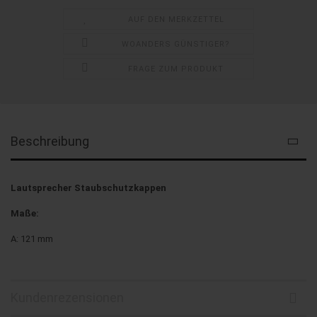
AUF DEN MERKZETTEL
WOANDERS GÜNSTIGER?
FRAGE ZUM PRODUKT
Beschreibung
Lautsprecher Staubschutzkappen
Maße:
A: 121 mm
Kundenrezensionen