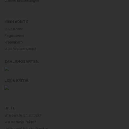
Cookie Einstellungen
MEIN KONTO
Mein Konto
Registrieren
Warenkorb
Mein Wunschzettel
ZAHLUNGSARTEN
LOB & KRITIK
HILFE
Wie sende ich zurück?
Wo ist mein Paket?
Liefer- und Versandkosten