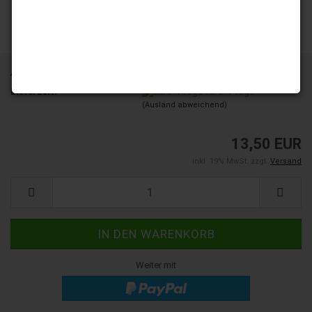
Art.Nr.:
DC121MM
Lieferzeit:
ca. 3-4 Tage
(Ausland abweichend)
13,50 EUR
inkl. 19% MwSt. zzgl.
Versand
Weiter mit