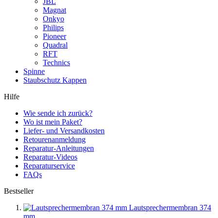
JBL
Magnat
Onkyo
Philips
Pioneer
Quadral
RFT
Technics
Spinne
Staubschutz Kappen
Hilfe
Wie sende ich zurück?
Wo ist mein Paket?
Liefer- und Versandkosten
Retourenanmeldung
Reparatur-Anleitungen
Reparatur-Videos
Reparaturservice
FAQs
Bestseller
Lautsprechermembran 374
mm