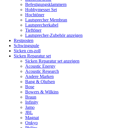
Befestigungsklammern
Hobbymesser Set
Hochtöner
Lautsprecher Membran
Lautsprecherkabel
Tieftöner
Lautsprecher-Zubehör anzeigen
Restposten
Schwingspule
Sicken cm-zoll
Sicken Reparatur set
Sicken Reparatur set anzeigen
Acoustic Energy
Acoustic Research
Andere Marken
Bang & Olufsen
Bose
Bowers & Wilkins
Braun
Infinity
Jamo
JBL
Magnat
Onkyo
Philips