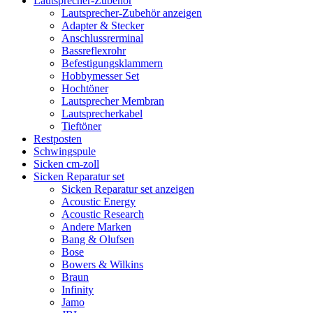
Lautsprecher-Zubehör
Lautsprecher-Zubehör anzeigen
Adapter & Stecker
Anschlussrerminal
Bassreflexrohr
Befestigungsklammern
Hobbymesser Set
Hochtöner
Lautsprecher Membran
Lautsprecherkabel
Tieftöner
Restposten
Schwingspule
Sicken cm-zoll
Sicken Reparatur set
Sicken Reparatur set anzeigen
Acoustic Energy
Acoustic Research
Andere Marken
Bang & Olufsen
Bose
Bowers & Wilkins
Braun
Infinity
Jamo