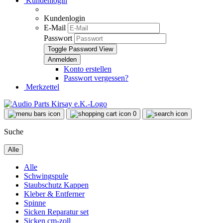
Kundenlogin
Kundenlogin
E-Mail
Passwort
Toggle Password View
Konto erstellen
Passwort vergessen?
Merkzettel
0
Suche
Alle
Alle
Schwingspule
Staubschutz Kappen
Kleber & Entferner
Spinne
Sicken Reparatur set
Sicken cm-zoll