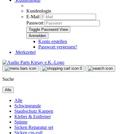
Kundenlogin
Kundenlogin
E-Mail
Passwort
Toggle Password View
Konto erstellen
Passwort vergessen?
Merkzettel
0
Suche
Alle
Alle
Schwingspule
Staubschutz Kappen
Kleber & Entferner
Spinne
Sicken Reparatur set
Sicken cm-zoll