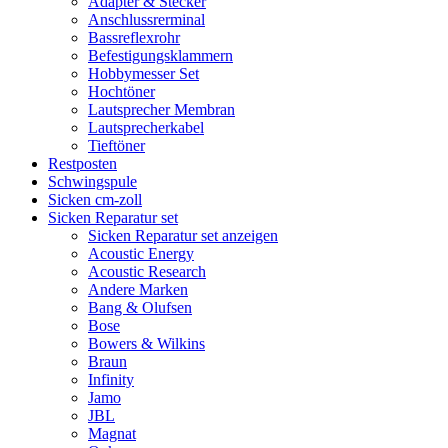
Adapter & Stecker
Anschlussrerminal
Bassreflexrohr
Befestigungsklammern
Hobbymesser Set
Hochtöner
Lautsprecher Membran
Lautsprecherkabel
Tieftöner
Restposten
Schwingspule
Sicken cm-zoll
Sicken Reparatur set
Sicken Reparatur set anzeigen
Acoustic Energy
Acoustic Research
Andere Marken
Bang & Olufsen
Bose
Bowers & Wilkins
Braun
Infinity
Jamo
JBL
Magnat