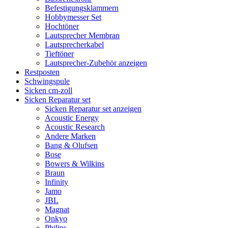
Befestigungsklammern
Hobbymesser Set
Hochtöner
Lautsprecher Membran
Lautsprecherkabel
Tieftöner
Lautsprecher-Zubehör anzeigen
Restposten
Schwingspule
Sicken cm-zoll
Sicken Reparatur set
Sicken Reparatur set anzeigen
Acoustic Energy
Acoustic Research
Andere Marken
Bang & Olufsen
Bose
Bowers & Wilkins
Braun
Infinity
Jamo
JBL
Magnat
Onkyo
Philips