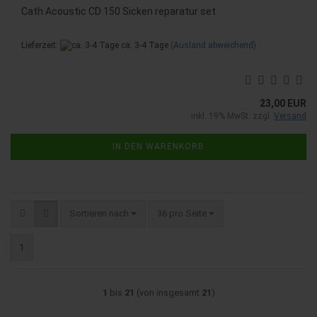
Cath Acoustic CD 150 Sicken reparatur set
Lieferzeit:
ca. 3-4 Tage
(Ausland abweichend)
23,00 EUR
inkl. 19% MwSt. zzgl.
Versand
IN DEN WARENKORB
Sortieren nach
pro Seite
Sortieren nach
36 pro Seite
1
1
bis
21
(von insgesamt
21
)