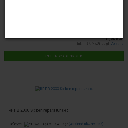
RFT 7102 Lautsprecher Sicken reparatur set
Lieferzeit:
ca. 3-4 Tage
(Ausland abweichend)
14,90 EUR
inkl. 19% MwSt. zzgl.
Versand
IN DEN WARENKORB
RFT B 2000 Sicken reparatur set
Lieferzeit:
ca. 3-4 Tage
(Ausland abweichend)