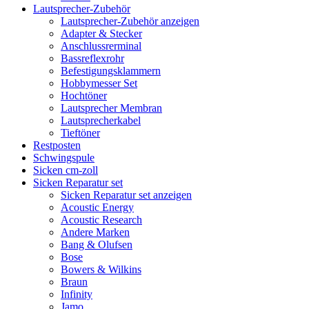
Lautsprecher-Zubehör
Lautsprecher-Zubehör anzeigen
Adapter & Stecker
Anschlussrerminal
Bassreflexrohr
Befestigungsklammern
Hobbymesser Set
Hochtöner
Lautsprecher Membran
Lautsprecherkabel
Tieftöner
Restposten
Schwingspule
Sicken cm-zoll
Sicken Reparatur set
Sicken Reparatur set anzeigen
Acoustic Energy
Acoustic Research
Andere Marken
Bang & Olufsen
Bose
Bowers & Wilkins
Braun
Infinity
Jamo