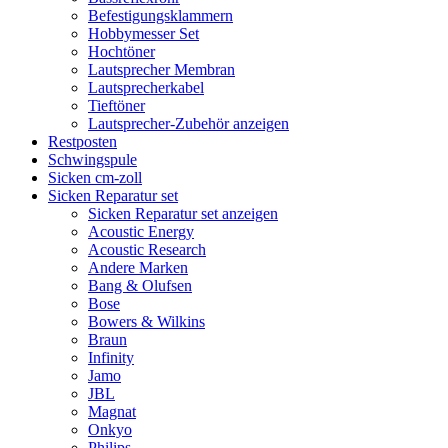
Befestigungsklammern
Hobbymesser Set
Hochtöner
Lautsprecher Membran
Lautsprecherkabel
Tieftöner
Lautsprecher-Zubehör anzeigen
Restposten
Schwingspule
Sicken cm-zoll
Sicken Reparatur set
Sicken Reparatur set anzeigen
Acoustic Energy
Acoustic Research
Andere Marken
Bang & Olufsen
Bose
Bowers & Wilkins
Braun
Infinity
Jamo
JBL
Magnat
Onkyo
Philips