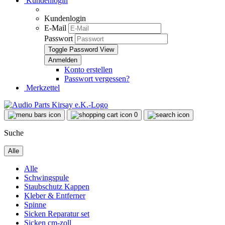
Kundenlogin
Kundenlogin
E-Mail
Passwort
Toggle Password View
Konto erstellen
Passwort vergessen?
Merkzettel
0
Suche
Alle
Alle
Schwingspule
Staubschutz Kappen
Kleber & Entferner
Spinne
Sicken Reparatur set
Sicken cm-zoll