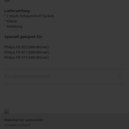
bei.
Lieferumfang:
° 2 stück Schaumstoff Sicken
° Kleber
° Anleitung
Speziell geeignet für:
Philips FB 820 (Mitteltöner)
Philips FB 821 (Mitteltöner)
Philips FB 815 (Mitteltöner)
Kundenrezensionen
Newsletter anmelden
Vorteile sichern!