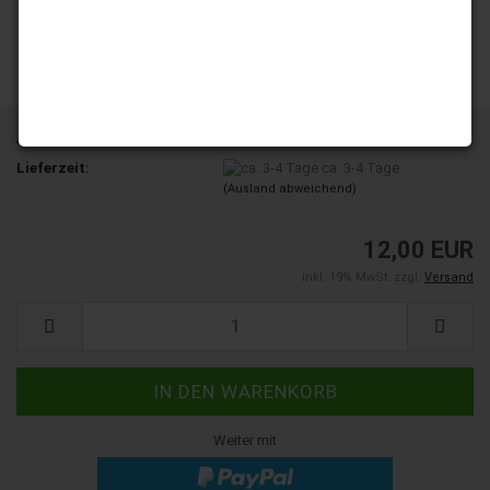
Art.Nr.:
YD100-04
Lieferzeit:
ca. 3-4 Tage
(Ausland abweichend)
12,00 EUR
inkl. 19% MwSt. zzgl.
Versand
Weiter mit