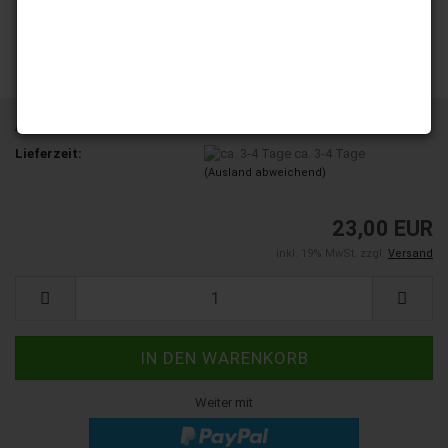
Art.Nr.:
ND200-16
Lieferzeit:
ca. 3-4 Tage
(Ausland abweichend)
23,00 EUR
inkl. 19% MwSt. zzgl.
Versand
Weiter mit