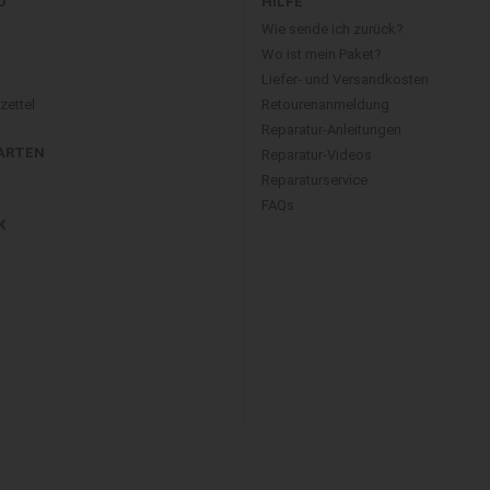
O
HILFE
Wie sende ich zurück?
Wo ist mein Paket?
Liefer- und Versandkosten
ettel
Retourenanmeldung
Reparatur-Anleitungen
ARTEN
Reparatur-Videos
Reparaturservice
FAQs
K