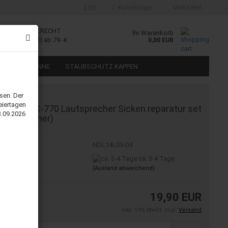
DE
Kundenlogin
Merkzettel
GE RÜCKGABERECHT
Ihr Warenkorb
KOSTENFREI ab 79.-€
0,00 EUR
 SET
SPINNE
STAUBSCHUTZ KAPPEN
sen. Der
eiertagen
Onkyo SC-770 Lautsprecher Sicken reparatur set
3.09.2026
(Mitteltöner)
Art.Nr.:
NDL14L05-04
Lieferzeit:
ca. 3-4 Tage
(Ausland abweichend)
19,90 EUR
inkl. 19% MwSt. zzgl.
Versand