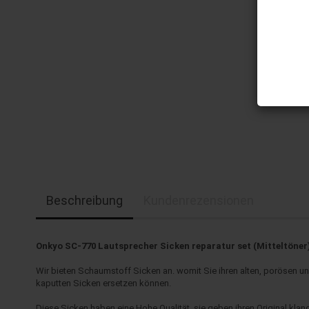
Beschreibung
Kundenrezensionen
Onkyo SC-770 Lautsprecher Sicken reparatur set (Mitteltöner
Wir bieten Schaumstoff Sicken an. womit Sie ihren alten, porösen u
kaputten Sicken ersetzen können.
Diese Sicken haben eine Hohe Qualität, sie geben ihren Original klan