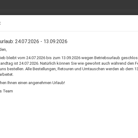
Suche...
30 TA
:
VERSAND
OSTEN
SCHWINGSPULE
SICKEN CM-ZOLL
SICKEN REPARATUR
urlaub: 24.07.2026 - 13.09.2026
den,
precher Sicken reparatur set (Mitteltöner)
rieb bleibt vom 24.07.2026 bis zum 13.09.2026 wegen Betriebsurlaub geschlos
sandtag ist 24.07.2026. Natürlich können Sie wie gewohnt auch während den F
 uns bestellen. Alle Bestellungen, Retouren und Umtauschen werden ab dem 1
rbeitet.
hen Ihnen einen angenehmen Urlaub!
ts Team