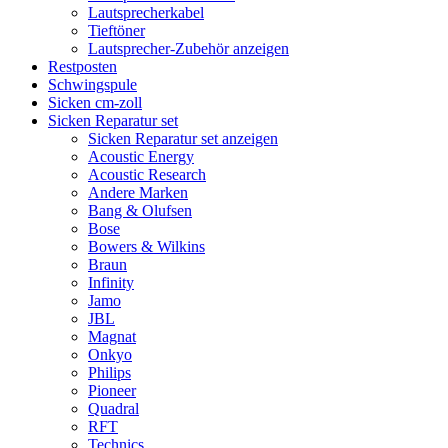
Lautsprecherkabel
Tieftöner
Lautsprecher-Zubehör anzeigen
Restposten
Schwingspule
Sicken cm-zoll
Sicken Reparatur set
Sicken Reparatur set anzeigen
Acoustic Energy
Acoustic Research
Andere Marken
Bang & Olufsen
Bose
Bowers & Wilkins
Braun
Infinity
Jamo
JBL
Magnat
Onkyo
Philips
Pioneer
Quadral
RFT
Technics