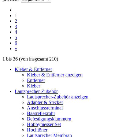
1
2
3
4
5
6
»
1
bis
36
(von insgesamt
210
)
Kleber & Entferner
Kleber & Entferner anzeigen
Entferner
Kleber
Lautsprecher-Zubehör
Lautsprecher-Zubehör anzeigen
Adapter & Stecker
Anschlussrerminal
Bassreflexrohr
Befestigungsklammern
Hobbymesser Set
Hochtöner
Lautsprecher Membran