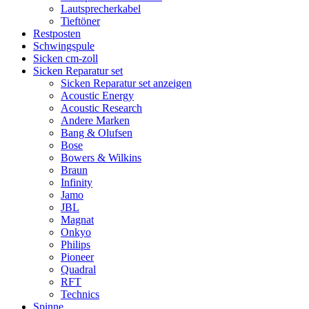
Lautsprecherkabel
Tieftöner
Restposten
Schwingspule
Sicken cm-zoll
Sicken Reparatur set
Sicken Reparatur set anzeigen
Acoustic Energy
Acoustic Research
Andere Marken
Bang & Olufsen
Bose
Bowers & Wilkins
Braun
Infinity
Jamo
JBL
Magnat
Onkyo
Philips
Pioneer
Quadral
RFT
Technics
Spinne