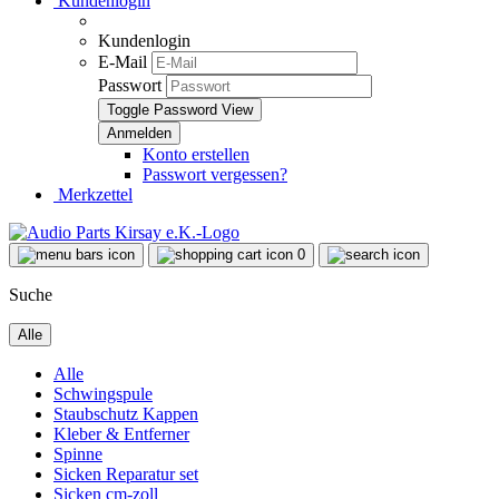
Kundenlogin
Kundenlogin
E-Mail
Passwort
Toggle Password View
Konto erstellen
Passwort vergessen?
Merkzettel
0
Suche
Alle
Alle
Schwingspule
Staubschutz Kappen
Kleber & Entferner
Spinne
Sicken Reparatur set
Sicken cm-zoll