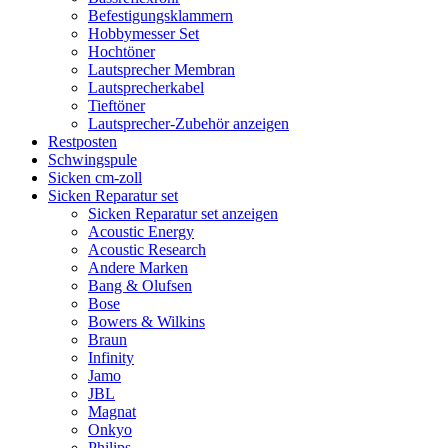
Befestigungsklammern
Hobbymesser Set
Hochtöner
Lautsprecher Membran
Lautsprecherkabel
Tieftöner
Lautsprecher-Zubehör anzeigen
Restposten
Schwingspule
Sicken cm-zoll
Sicken Reparatur set
Sicken Reparatur set anzeigen
Acoustic Energy
Acoustic Research
Andere Marken
Bang & Olufsen
Bose
Bowers & Wilkins
Braun
Infinity
Jamo
JBL
Magnat
Onkyo
Philips