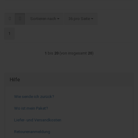
Sortieren nach
pro Seite
Sortieren nach
36 pro Seite
1
1
bis
20
(von insgesamt
20
)
Hilfe
Wie sende ich zurück?
Wo ist mein Paket?
Liefer- und Versandkosten
Retourenanmeldung