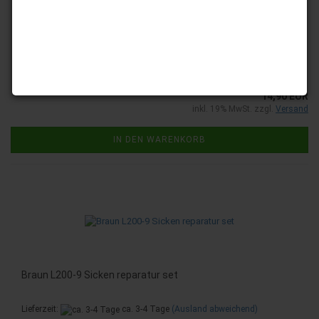
Braun L 200 Lautsprecher Sicken reparatur set
Lieferzeit:
ca. 3-4 Tage
(Ausland abweichend)
14,90 EUR
inkl. 19% MwSt. zzgl.
Versand
IN DEN WARENKORB
Braun L200-9 Sicken reparatur set
Lieferzeit:
ca. 3-4 Tage
(Ausland abweichend)